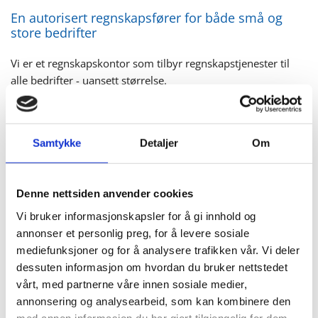
En autorisert regnskapsfører for både små og
store bedrifter
Vi er et regnskapskontor som tilbyr regnskapstjenester til
alle bedrifter - uansett størrelse.
Som autorisert regnskapsfører har vi opparbeidet veldig
bred bransjekunnskap og kan derfor bistå med vår
spisskompetanse uansett hvilken bransje din bedrift er en
Samtykke
Detaljer
Om
del av. Vårt regnskapskontor er derfor et opplagt valg for
alle bedrifter som trenger en kompetent autorisert
regnskapsfører.
Denne nettsiden anvender cookies
Vi bruker informasjonskapsler for å gi innhold og
Autorisert regnskapsfører og regnskapskontor
med kompetente medarbeidere
annonser et personlig preg, for å levere sosiale
mediefunksjoner og for å analysere trafikken vår. Vi deler
Vi er en autorisert regnskapsfører og regnskapskontor med
dessuten informasjon om hvordan du bruker nettstedet
et bredt kompetansefelt. Takket
være solid faglig bakgrunn
vårt, med partnerne våre innen sosiale medier,
og lang erfaring har våre regnskapstjenester blitt ettertraktet
annonsering og analysearbeid, som kan kombinere den
hos både mindre og større bedrifter. Dette er også en grunn
med annen informasjon du har gjort tilgjengelig for dem,