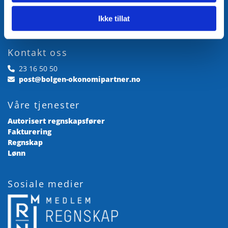
Kongsveien 90

Ikke tillat
1177 Oslo
Kontakt oss
23 16 50 50

post@bolgen-okonomipartner.no

Våre tjenester
Autorisert regnskapsfører
Fakturering
Regnskap
Lønn
Sosiale medier